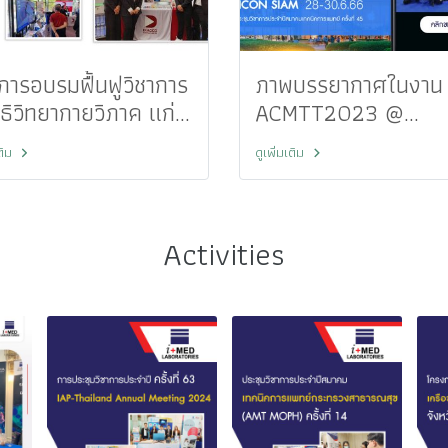
การอบรมฟื้นฟูวิชาการ
ภาพบรรยากาศในงาน
ธิวิทยากายวิภาค แก่
ACMTT2023 @
พยาบาลชเครือข่าย
ICONSIAM
เติม
ดูเพิ่มเติม
ที่17
Activities