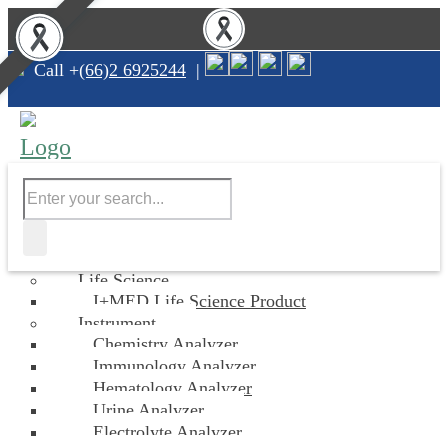
Call +
(66)2 6925244
|
Home
Company Profile
Product
Alpha Thalassemia
Life Science
I+MED Life Science Product
Instrument
Chemistry Analyzer
Immunology Analyzer
Hematology Analyzer
Urine Analyzer
Electrolyte Analyzer