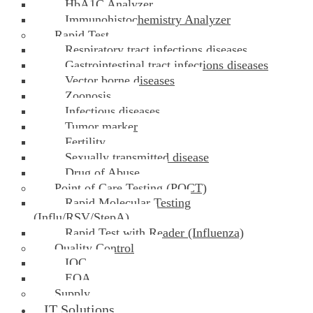
HbA1C Analyzer
Immunohistochemistry Analyzer
Rapid Test
Respiratory tract infections diseases
Gastrointestinal tract infections diseases
Vector borne diseases
Zoonosis
Infectious diseases
Tumor marker
Fertility
Sexually transmitted disease
Drug of Abuse
Point of Care Testing (POCT)
Rapid Molecular Testing
(Influ/RSV/StepA)
Rapid Test with Reader (Influenza)
Quality Control
IQC
EQA
Supply
IT Solutions