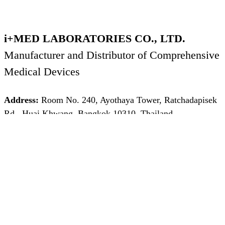
i+MED LABORATORIES CO., LTD.
Manufacturer and Distributor of Comprehensive
Medical Devices
Address:
Room No. 240, Ayothaya Tower, Ratchadapisek
Rd., Huai Khwang, Bangkok 10310. Thailand.
TEL
:
+(66)2 692 5244
Copyright by imed.com
Powered by
MakeWebEasy.com
เว็บไซต์นี้มีการใช้งานคุกกี้ เพื่อเพิ่มประสิทธิภาพและ
ประสบการณ์ที่ดีในการใช้งานเว็บไซต์ของท่าน ท่าน
สามารถอ่านรายละเอียดเพิ่มเติมได้ที่
and