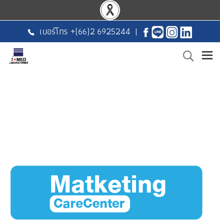
เบอร์โทร +
(66)2 6925244
|
Title Text on hover
Title Text
Title Text on hover
Title Text
Add your own text hover and edit here
Add your own text and edit here
Title Text on hover
Title Text
Add your own text hover and edit here
Add your own text and edit here
Title Text on hover
Title Text
Add your own text hover and edit here
Add your own text and edit here
Add your own text hover and edit here
Add your own text and edit here