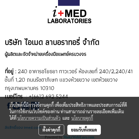
บริษัท ไอเมด ลาบอราทอรี่ จำกัด
ผู้ผลิตและจัดจำหน่ายเครื่องมือแพทย์ครบวงจร
ที่อยู่ :
240 อาคารอโยธยา ทาวเวอร์ ห้องเลขที่ 240/2,240/41
ชั้นที่ 1,20 ถนนรัชดาภิเษก แขวงห้วยขวาง เขตห้วยขวาง
กรุงเทพมหานคร 10310
เบอร์โทร
:
+(66)2 692 5244
เว็บไซต์นี้มีการใช้งานคุกกี้ เพื่อเพิ่มประสิทธิภาพและประสบการณ์ที่ดี
ในการใช้งานเว็บไซต์ของท่าน ท่านสามารถอ่านรายละเอียดเพิ่มเติม
ได้ที่
นโยบายความเป็นส่วนตัว
และ
นโยบายคุกกี้
ลิขสิทธิ์ของ imed.com
ตั้งค่าคุกกี้
ยอมรับทั้งหมด
Powered by
MakeWebEasy.com