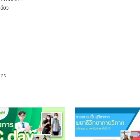
ดียว
ies