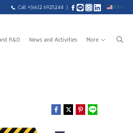
Call +
(66)2 6925244
|
EN
 and R&D
News and Activities
More