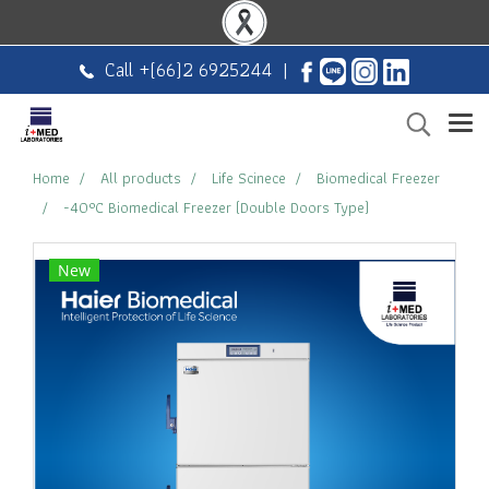
Call +
(66)2 6925244
|
Home
All products
Life Scinece
Biomedical Freezer
-40°C Biomedical Freezer (Double Doors Type)
New